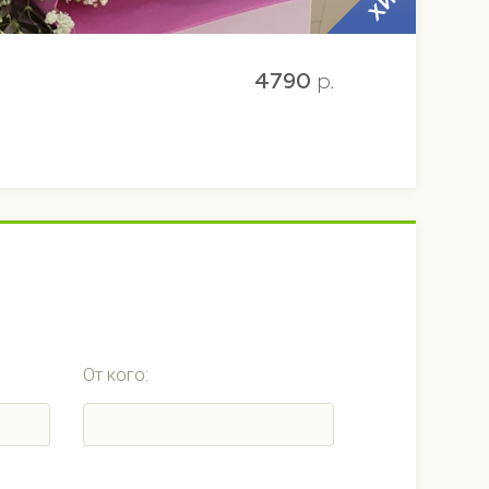
ХИТ
4790
p.
От кого: