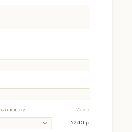
:
ь открытку:
Итого:
5240
p.